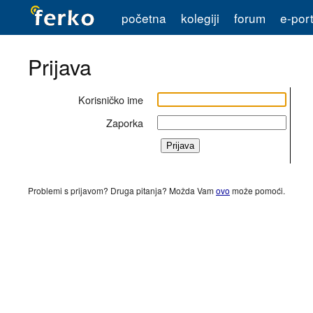
početna
kolegiji
forum
e-port
Prijava
Korisničko ime
Zaporka
Problemi s prijavom? Druga pitanja? Možda Vam
ovo
može pomoći.